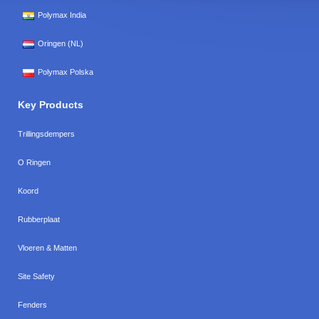
Polymax India
Oringen (NL)
Polymax Polska
Key Products
Trillingsdempers
O Ringen
Koord
Rubberplaat
Vloeren & Matten
Site Safety
Fenders