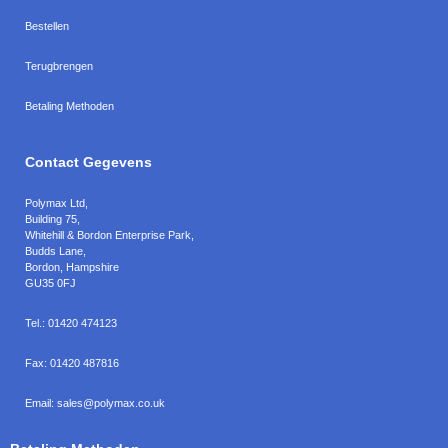
Bestellen
Terugbrengen
Betaling Methoden
Contact Gegevens
Polymax Ltd
,
Building 75,
Whitehill & Bordon Enterprise Park,
Budds Lane
,
Bordon
,
Hampshire
GU35 0FJ
Tel.:
01420 474123
Fax:
01420 487816
Email:
sales@polymax.co.uk