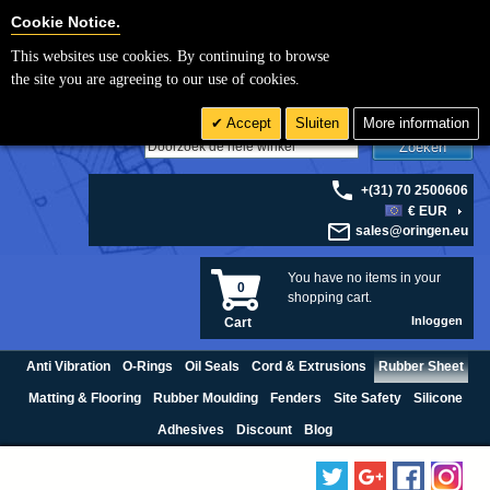
Cookie Settings
Cookie Notice.
This websites use cookies. By continuing to browse
the site you are agreeing to our use of cookies.
Accept
Sluiten
More information
Zoeken
+(31) 70 2500606
€ EUR
sales@oringen.eu
You have no items in your
0
shopping cart.
Inloggen
Cart
Anti Vibration
O-Rings
Oil Seals
Cord & Extrusions
Rubber Sheet
Matting & Flooring
Rubber Moulding
Fenders
Site Safety
Silicone
Adhesives
Discount
Blog