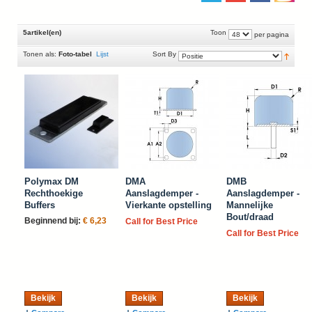
5artikel(en)
Toon
per pagina
Tonen als:
Foto-tabel
Lijst
Sort By
Polymax DM
DMA
DMB
Rechthoekige
Aanslagdemper -
Aanslagdemper -
Buffers
Vierkante opstelling
Mannelijke
Bout/draad
Beginnend bij:
€ 6,23
Call for Best Price
Call for Best Price
Bekijk
Bekijk
Bekijk