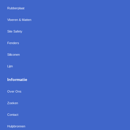
Rubberplaat
Vloeren & Matten
Site Safety
Fenders
Siliconen
Lijm
Informatie
Over Ons
Zoeken
Contact
Hulpbronnen