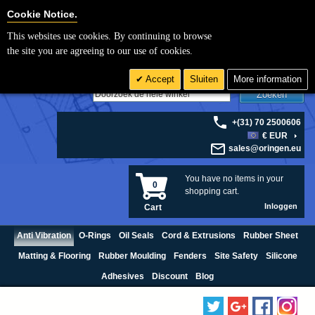
Cookie Settings
Cookie Notice.
This websites use cookies. By continuing to browse
the site you are agreeing to our use of cookies.
Accept
Sluiten
More information
Zoeken
+(31) 70 2500606
€ EUR
sales@oringen.eu
You have no items in your
0
shopping cart.
Inloggen
Cart
Anti Vibration
O-Rings
Oil Seals
Cord & Extrusions
Rubber Sheet
Matting & Flooring
Rubber Moulding
Fenders
Site Safety
Silicone
Adhesives
Discount
Blog