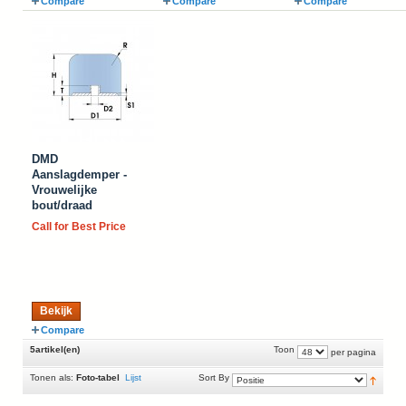
Compare
Compare
Compare
DMD
Aanslagdemper -
Vrouwelijke
bout/draad
Call for Best Price
Bekijk
Compare
5artikel(en)
Toon
per pagina
Tonen als:
Foto-tabel
Lijst
Sort By