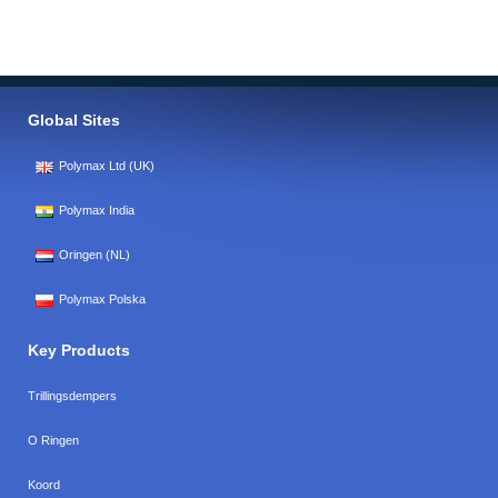
Global Sites
Polymax Ltd (UK)
Polymax India
Oringen (NL)
Polymax Polska
Key Products
Trillingsdempers
O Ringen
Koord