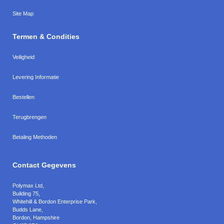
Site Map
Termen & Condities
Veiligheid
Levering Informatie
Bestellen
Terugbrengen
Betaling Methoden
Contact Gegevens
Polymax Ltd
,
Building 75,
Whitehill & Bordon Enterprise Park,
Budds Lane
,
Bordon
,
Hampshire