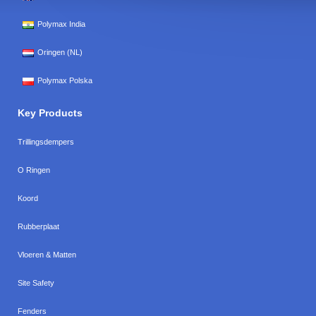
Polymax India
Oringen (NL)
Polymax Polska
Key Products
Trillingsdempers
O Ringen
Koord
Rubberplaat
Vloeren & Matten
Site Safety
Fenders