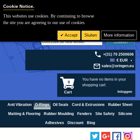
Cookie Settings
Cookie Notice.
This websites use cookies. By continuing to browse
the site you are agreeing to our use of cookies.
Accept
Sluiten
More information
Zoeken
+(31) 70 2500606
€ EUR
sales@oringen.eu
You have no items in your
0
shopping cart.
Inloggen
Cart
Anti Vibration
O-Rings
Oil Seals
Cord & Extrusions
Rubber Sheet
Matting & Flooring
Rubber Moulding
Fenders
Site Safety
Silicone
Adhesives
Discount
Blog