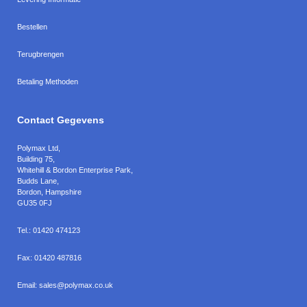
Bestellen
Terugbrengen
Betaling Methoden
Contact Gegevens
Polymax Ltd
,
Building 75,
Whitehill & Bordon Enterprise Park,
Budds Lane
,
Bordon
,
Hampshire
GU35 0FJ
Tel.:
01420 474123
Fax:
01420 487816
Email:
sales@polymax.co.uk