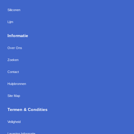
Siliconen
Lijm
Informatie
Over Ons
Zoeken
Contact
Hulpbronnen
Site Map
Termen & Condities
Veiligheid
Levering Informatie