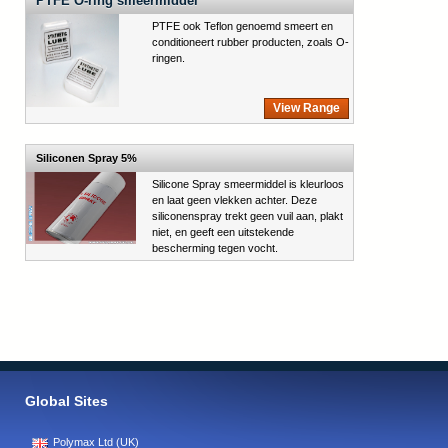
PTFE O-ring smeermiddel
PTFE ook Teflon genoemd smeert en
conditioneert rubber producten, zoals O-
ringen.
View Range
Siliconen Spray 5%
Silicone Spray smeermiddel is kleurloos
en laat geen vlekken achter. Deze
siliconenspray trekt geen vuil aan, plakt
niet, en geeft een uitstekende
bescherming tegen vocht.
Global Sites
Polymax Ltd (UK)