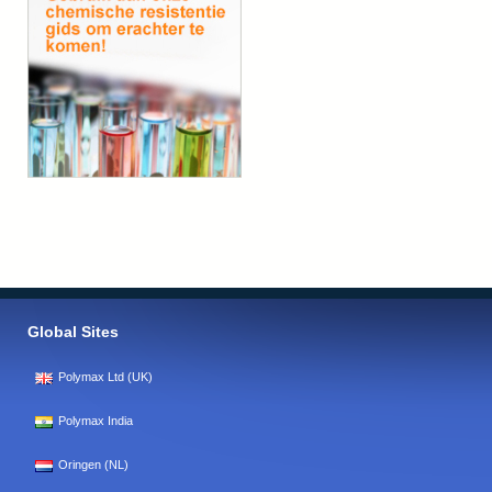
Global Sites
Polymax Ltd (UK)
Polymax India
Oringen (NL)