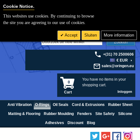
Cookie Settings
Cookie Notice.
This websites use cookies. By continuing to browse
the site you are agreeing to our use of cookies.
Accept
Sluiten
More information
Zoeken
+(31) 70 2500606
€ EUR
sales@oringen.eu
You have no items in your
0
shopping cart.
Inloggen
Cart
Anti Vibration
O-Rings
Oil Seals
Cord & Extrusions
Rubber Sheet
Matting & Flooring
Rubber Moulding
Fenders
Site Safety
Silicone
Adhesives
Discount
Blog