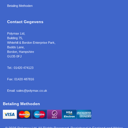
Betaling Methoden
Contact Gegevens
Polymax Ltd
,
Building 75,
Whitehill & Bordon Enterprise Park,
Budds Lane
,
Bordon
,
Hampshire
GU35 0FJ
Tel.:
01420 474123
Fax:
01420 487816
Email:
sales@polymax.co.uk
Betaling Methoden