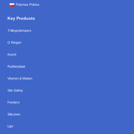
Polymax Polska
Key Products
Trillingsdempers
O Ringen
Koord
Rubberplaat
Vloeren & Matten
Site Safety
Fenders
Siliconen
Lijm