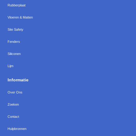
Rubberplaat
Vloeren & Matten
Site Safety
Fenders
Siliconen
Lijm
Informatie
Over Ons
Zoeken
Contact
Hulpbronnen