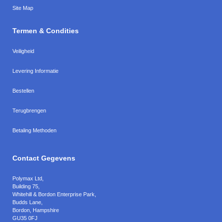
Site Map
Termen & Condities
Veiligheid
Levering Informatie
Bestellen
Terugbrengen
Betaling Methoden
Contact Gegevens
Polymax Ltd
,
Building 75,
Whitehill & Bordon Enterprise Park,
Budds Lane
,
Bordon
,
Hampshire
GU35 0FJ