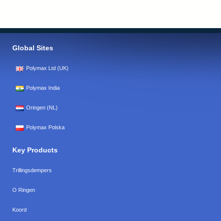
Global Sites
Polymax Ltd (UK)
Polymax India
Oringen (NL)
Polymax Polska
Key Products
Trillingsdempers
O Ringen
Koord