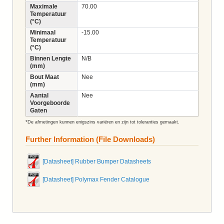
Maximale
70.00
Temperatuur
(°C)
Minimaal
-15.00
Temperatuur
(°C)
Binnen Lengte
N/B
(mm)
Bout Maat
Nee
(mm)
Aantal
Nee
Voorgeboorde
Gaten
*De afmetingen kunnen enigszins variëren en zijn tot toleranties gemaakt.
Further Information (File Downloads)
[Datasheet] Rubber Bumper Datasheets
[Datasheet] Polymax Fender Catalogue