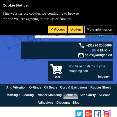
Cookie Settings
Cookie Notice.
This websites use cookies. By continuing to browse
the site you are agreeing to our use of cookies.
Accept
Sluiten
More information
Zoeken
+(31) 70 2500606
€ EUR
sales@oringen.eu
You have no items in your
0
shopping cart.
Inloggen
Cart
Anti Vibration
O-Rings
Oil Seals
Cord & Extrusions
Rubber Sheet
Matting & Flooring
Rubber Moulding
Fenders
Site Safety
Silicone
Adhesives
Discount
Blog