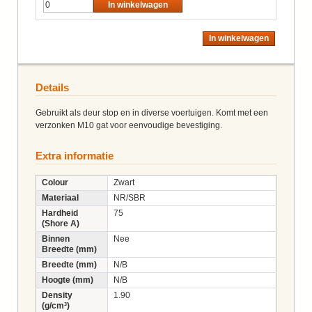
In winkelwagen
In winkelwagen
Details
Gebruikt als deur stop en in diverse voertuigen. Komt met een
verzonken M10 gat voor eenvoudige bevestiging.
Extra informatie
Colour
Zwart
Materiaal
NR/SBR
Hardheid
75
(Shore A)
Binnen
Nee
Breedte (mm)
Breedte (mm)
N/B
Hoogte (mm)
N/B
Density
1.90
(g/cm³)