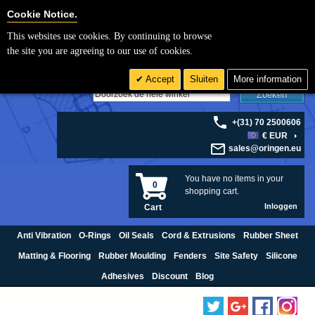
Cookie Settings
Cookie Notice.
This websites use cookies. By continuing to browse
the site you are agreeing to our use of cookies.
Accept
Sluiten
More information
Zoeken
+(31) 70 2500606
€ EUR
sales@oringen.eu
You have no items in your
0
shopping cart.
Inloggen
Cart
Anti Vibration
O-Rings
Oil Seals
Cord & Extrusions
Rubber Sheet
Matting & Flooring
Rubber Moulding
Fenders
Site Safety
Silicone
Adhesives
Discount
Blog