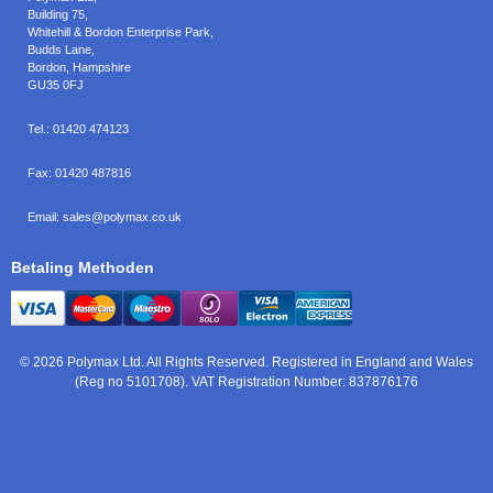
Building 75,
Whitehill & Bordon Enterprise Park,
Budds Lane
,
Bordon
,
Hampshire
GU35 0FJ
Tel.:
01420 474123
Fax:
01420 487816
Email:
sales@polymax.co.uk
Betaling Methoden
© 2026 Polymax Ltd. All Rights Reserved. Registered in England and Wales
(Reg no 5101708). VAT Registration Number: 837876176