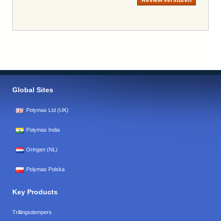
Global Sites
Polymax Ltd (UK)
Polymax India
Oringen (NL)
Polymax Polska
Key Products
Trillingsdempers