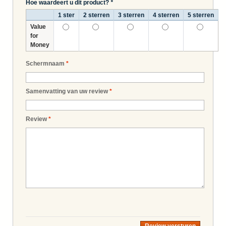
Hoe waardeert u dit product?
*
1 ster
2 sterren
3 sterren
4 sterren
5 sterren
Value
for
Money
Schermnaam
*
Samenvatting van uw review
*
Review
*
Review versturen