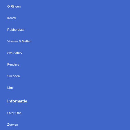
O Ringen
Koord
Rubberplaat
Vloeren & Matten
Site Safety
Fenders
Siliconen
Lijm
Informatie
Over Ons
Zoeken