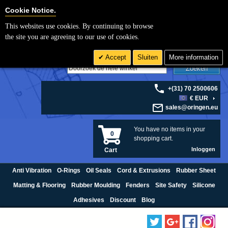
Cookie Settings
Cookie Notice.
This websites use cookies. By continuing to browse
the site you are agreeing to our use of cookies.
Accept
Sluiten
More information
Zoeken
+(31) 70 2500606
€ EUR
sales@oringen.eu
You have no items in your
0
shopping cart.
Inloggen
Cart
Anti Vibration
O-Rings
Oil Seals
Cord & Extrusions
Rubber Sheet
Matting & Flooring
Rubber Moulding
Fenders
Site Safety
Silicone
Adhesives
Discount
Blog