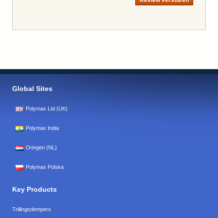
Global Sites
Polymax Ltd (UK)
Polymax India
Oringen (NL)
Polymax Polska
Key Products
Trillingsdempers