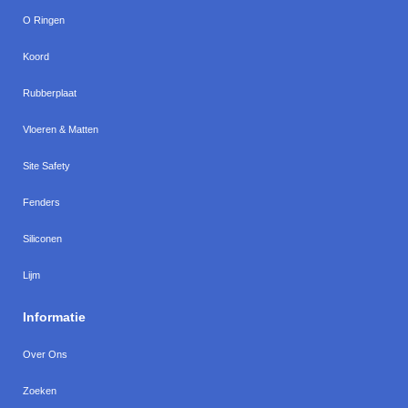
O Ringen
Koord
Rubberplaat
Vloeren & Matten
Site Safety
Fenders
Siliconen
Lijm
Informatie
Over Ons
Zoeken