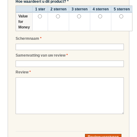
Hoe waardeert u dit product?
*
1 ster
2 sterren
3 sterren
4 sterren
5 sterren
Value
for
Money
Schermnaam
*
Samenvatting van uw review
*
Review
*
Review versturen