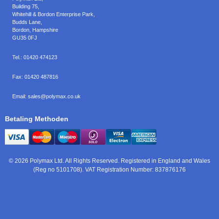
Building 75,
Whitehill & Bordon Enterprise Park,
Budds Lane
,
Bordon
,
Hampshire
GU35 0FJ
Tel.:
01420 474123
Fax:
01420 487816
Email:
sales@polymax.co.uk
Betaling Methoden
© 2026 Polymax Ltd. All Rights Reserved. Registered in England and Wales
(Reg no 5101708). VAT Registration Number: 837876176