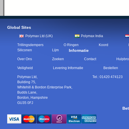
Global Sites
Polymax Ltd (UK)
Polymax India
Trillingsdempers
O Ringen
Koord
Siliconen
Lijm
Informatie
Over Ons
Zoeken
Contact
Hulpbr
Veiligheid
Levering Informatie
Bestellen
Polymax Ltd
,
Tel.:
01420 474123
Building 75,
Whitehill & Bordon Enterprise Park,
Budds Lane
,
Bordon
,
Hampshire
GU35 0FJ
Bet