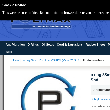
Cookie Settings
Cookie Notice.
This websites use cookies. By continuing to browse the site you are agreeing 
Anti Vibration
O-Rings
Oil Seals
Cord & Extrusions
Rubber Sheet
M
Blog
Home
|
o ring 38mm ID x 3mm CS FKM (Viton) 75 ShA
|
Product-reviews
o ring 38
ShA
Artikelnum
Schrijf de eers
Beschikbaarhei