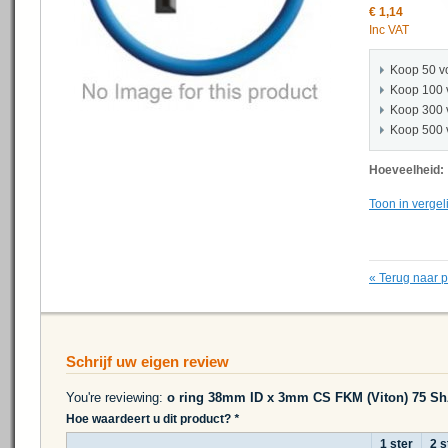
€ 1,14
Inc VAT
Koop 50 v
Koop 100 
Koop 300 
Koop 500 
Hoeveelheid:
Toon in vergel
«
Terug naar 
Schrijf uw eigen review
You're reviewing:
o ring 38mm ID x 3mm CS FKM (Viton) 75 S
Hoe waardeert u dit product?
*
1 ster
2 s