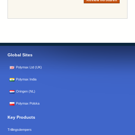
Global Sites
Polymax Ltd (UK)
Polymax India
Oringen (NL)
Polymax Polska
Key Products
Trillingsdempers