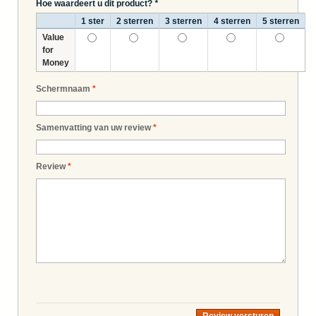
Hoe waardeert u dit product?
*
1 ster
2 sterren
3 sterren
4 sterren
5 sterren
Value
for
Money
Schermnaam
*
Samenvatting van uw review
*
Review
*
Review versturen