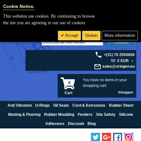
Cookie Settings
Cookie Notice.
This websites use cookies. By continuing to browse
the site you are agreeing to our use of cookies.
Accept
Sluiten
More information
Zoeken
+(31) 70 2500606
€ EUR
sales@oringen.eu
You have no items in your
0
shopping cart.
Inloggen
Cart
Anti Vibration
O-Rings
Oil Seals
Cord & Extrusions
Rubber Sheet
Matting & Flooring
Rubber Moulding
Fenders
Site Safety
Silicone
Adhesives
Discount
Blog