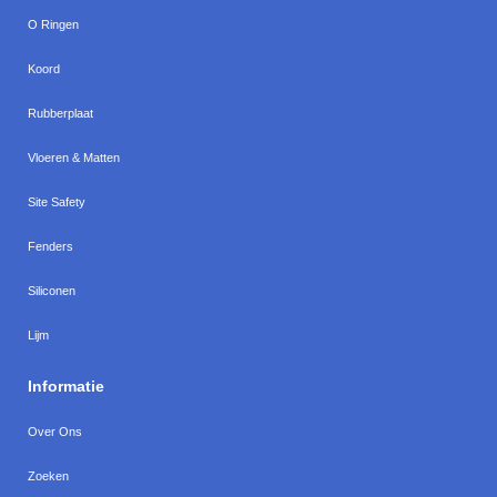
O Ringen
Koord
Rubberplaat
Vloeren & Matten
Site Safety
Fenders
Siliconen
Lijm
Informatie
Over Ons
Zoeken