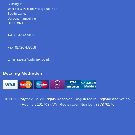
Building 75,
Whitehill & Bordon Enterprise Park,
Budds Lane
,
Bordon
,
Hampshire
GU35 0FJ
Tel.:
01420 474123
Fax:
01420 487816
Email:
sales@polymax.co.uk
Betaling Methoden
© 2026 Polymax Ltd. All Rights Reserved. Registered in England and Wales
(Reg no 5101708). VAT Registration Number: 837876176