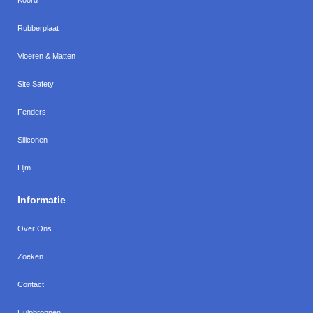
Rubberplaat
Vloeren & Matten
Site Safety
Fenders
Siliconen
Lijm
Informatie
Over Ons
Zoeken
Contact
Hulpbronnen