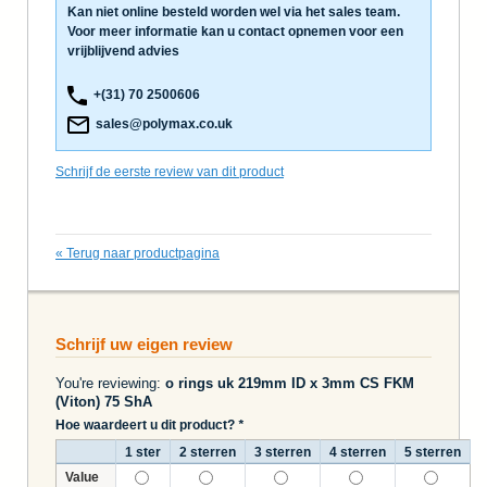
Kan niet online besteld worden wel via het sales team.
Voor meer informatie kan u contact opnemen voor een
vrijblijvend advies
+(31) 70 2500606
sales@polymax.co.uk
Schrijf de eerste review van dit product
«
Terug naar productpagina
Schrijf uw eigen review
You're reviewing:
o rings uk 219mm ID x 3mm CS FKM
(Viton) 75 ShA
Hoe waardeert u dit product?
*
1 ster
2 sterren
3 sterren
4 sterren
5 sterren
Value