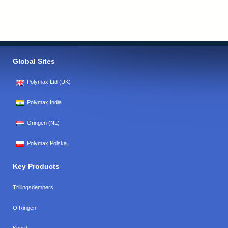
Global Sites
Polymax Ltd (UK)
Polymax India
Oringen (NL)
Polymax Polska
Key Products
Trillingsdempers
O Ringen
Koord