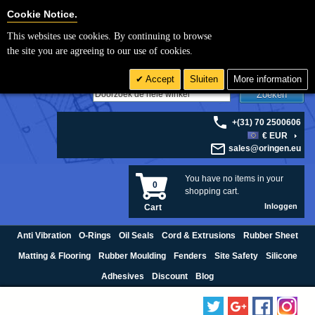
Cookie Settings
Cookie Notice.
This websites use cookies. By continuing to browse
the site you are agreeing to our use of cookies.
Accept
Sluiten
More information
Zoeken
+(31) 70 2500606
€ EUR
sales@oringen.eu
You have no items in your
0
shopping cart.
Inloggen
Cart
Anti Vibration
O-Rings
Oil Seals
Cord & Extrusions
Rubber Sheet
Matting & Flooring
Rubber Moulding
Fenders
Site Safety
Silicone
Adhesives
Discount
Blog