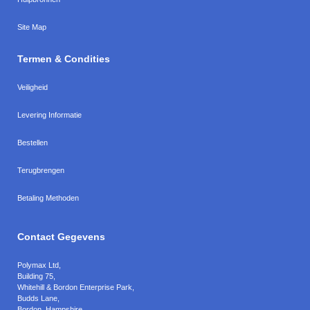
Site Map
Termen & Condities
Veiligheid
Levering Informatie
Bestellen
Terugbrengen
Betaling Methoden
Contact Gegevens
Polymax Ltd
,
Building 75,
Whitehill & Bordon Enterprise Park,
Budds Lane
,
Bordon
,
Hampshire