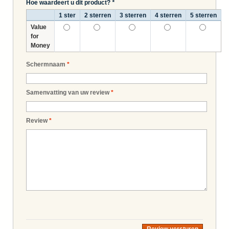
Hoe waardeert u dit product?
*
1 ster
2 sterren
3 sterren
4 sterren
5 sterren
Value
for
Money
Schermnaam
*
Samenvatting van uw review
*
Review
*
Review versturen