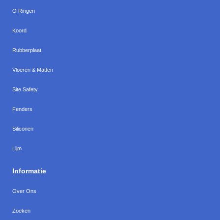
O Ringen
Koord
Rubberplaat
Vloeren & Matten
Site Safety
Fenders
Siliconen
Lijm
Informatie
Over Ons
Zoeken