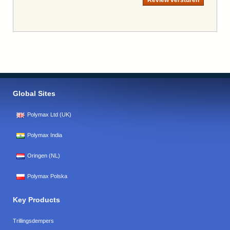
Global Sites
Polymax Ltd (UK)
Polymax India
Oringen (NL)
Polymax Polska
Key Products
Trillingsdempers