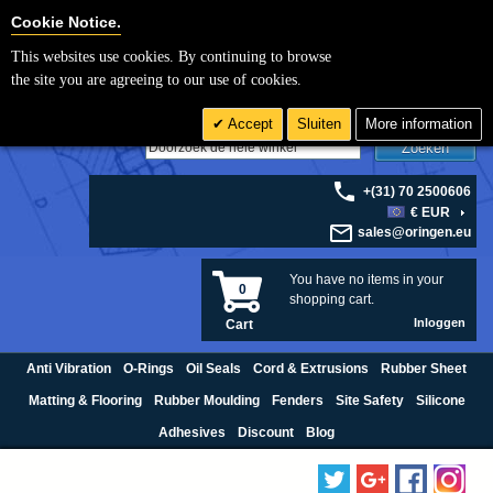
Cookie Settings
Cookie Notice.
This websites use cookies. By continuing to browse
the site you are agreeing to our use of cookies.
Accept
Sluiten
More information
Zoeken
+(31) 70 2500606
€ EUR
sales@oringen.eu
You have no items in your
0
shopping cart.
Inloggen
Cart
Anti Vibration
O-Rings
Oil Seals
Cord & Extrusions
Rubber Sheet
Matting & Flooring
Rubber Moulding
Fenders
Site Safety
Silicone
Adhesives
Discount
Blog