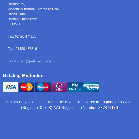
Building 75,
Whitehill & Bordon Enterprise Park,
Budds Lane
,
Bordon
,
Hampshire
GU35 0FJ
Tel.:
01420 474123
Fax:
01420 487816
Email:
sales@polymax.co.uk
Betaling Methoden
© 2026 Polymax Ltd. All Rights Reserved. Registered in England and Wales
(Reg no 5101708). VAT Registration Number: 837876176