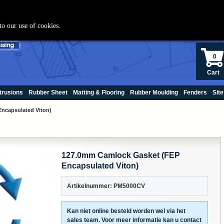
+(31) 70 250060
to our use of cookies.
0
Cart
trusions
Rubber Sheet
Matting & Flooring
Rubber Moulding
Fenders
Site
ncapsulated Viton)
127.0mm Camlock Gasket (FEP
Encapsulated Viton)
Artikelnummer: PM5000CV
Kan niet online besteld worden wel via het
sales team. Voor meer informatie kan u contact