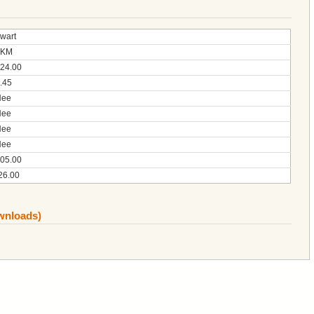
wart
FKM
24.00
.45
Nee
Nee
Nee
Nee
05.00
26.00
ownloads)