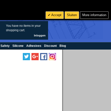
Zoeken
6
€ EUR
Accept
Sluiten
More information
sales@oringen.eu
You have no items in your
shopping cart.
Inloggen
 Safety
Silicone
Adhesives
Discount
Blog