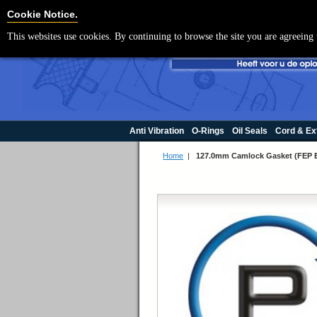
Cookie Settings
Cookie Notice.
This websites use cookies. By continuing to browse the site you are agreeing 
Anti Vibration
O-Rings
Oil Seals
Cord & Ex
Home
|
127.0mm Camlock Gasket (FEP E