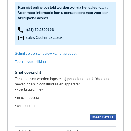
Kan niet online besteld worden wel via het sales team.
Voor meer informatie kan u contact opnemen voor een
vrijblijvend advies
+(31) 70 2500606
sales@polymax.co.uk
Schrijf de eerste review van dit product
Toon in vergelijking
Snel overzicht
Torsiebussen worden ingezet bij pendelende en/of draaiende
bewegingen in constructies en apparaten.
• voertuigtechniek,
• machinebouw,
• windturbines,
Meer Details