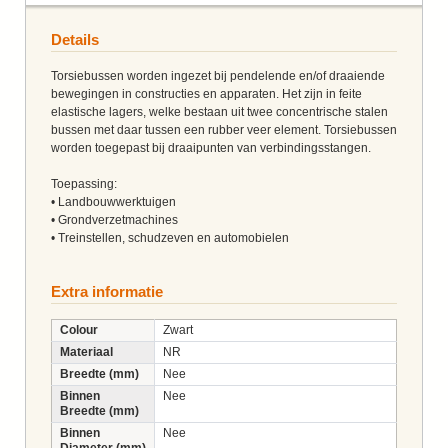
Details
Torsiebussen worden ingezet bij pendelende en/of draaiende
bewegingen in constructies en apparaten. Het zijn in feite
elastische lagers, welke bestaan uit twee concentrische stalen
bussen met daar tussen een rubber veer element. Torsiebussen
worden toegepast bij draaipunten van verbindingsstangen.
Toepassing:
• Landbouwwerktuigen
• Grondverzetmachines
• Treinstellen, schudzeven en automobielen
Extra informatie
Colour
Zwart
Materiaal
NR
Breedte (mm)
Nee
Binnen
Nee
Breedte (mm)
Binnen
Nee
Diameter (mm)