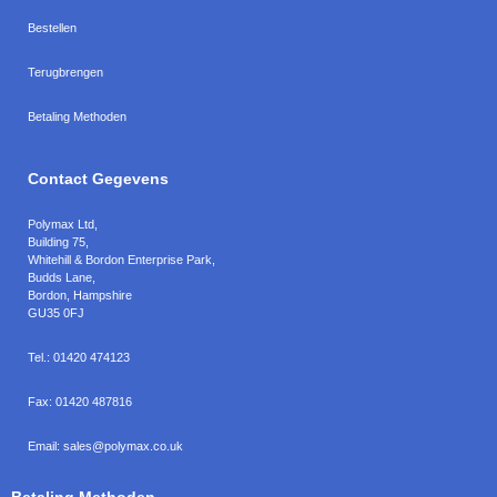
Bestellen
Terugbrengen
Betaling Methoden
Contact Gegevens
Polymax Ltd
,
Building 75,
Whitehill & Bordon Enterprise Park,
Budds Lane
,
Bordon
,
Hampshire
GU35 0FJ
Tel.:
01420 474123
Fax:
01420 487816
Email:
sales@polymax.co.uk
Betaling Methoden