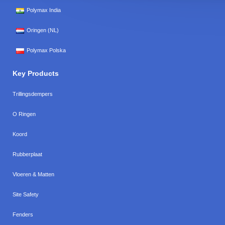
Polymax India
Oringen (NL)
Polymax Polska
Key Products
Trillingsdempers
O Ringen
Koord
Rubberplaat
Vloeren & Matten
Site Safety
Fenders